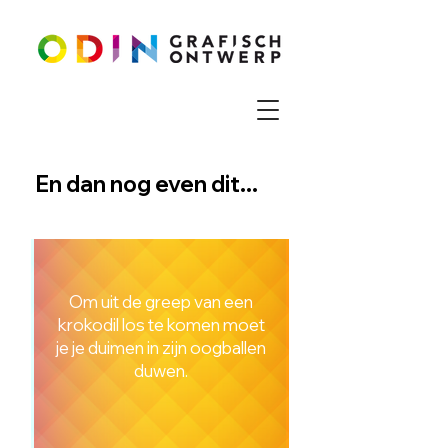
En dan nog even dit...
Om uit de greep van een
krokodil los te komen moet
je je duimen in zijn oogballen
duwen.