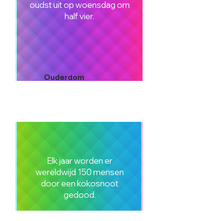
oudst uit op woensdag om
half vier.
Ouderdom
Elk jaar worden er
wereldwijd 150 mensen
door een kokosnoot
gedood.