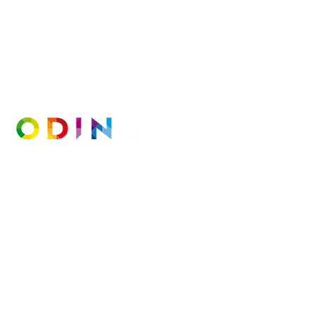
Contact
Odin van Rijswijk
06 1000 2858
odin@odingrafischontwerp.nl
Kantoor:
Noord 152, unit 2
1741 BH Schagen